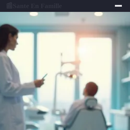
Sante En Famille
📰