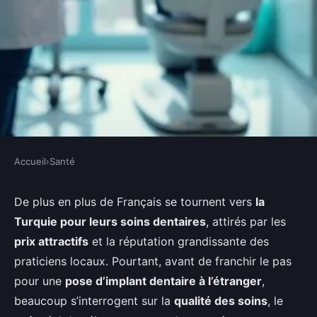
Accueil
›
Santé
SANTÉ
Tout savoir sur l'implant
De plus en plus de Français se tournent vers
la
Turquie pour leurs soins dentaires
, attirés par les
dentaire en turquie : qualité,
prix attractifs
et la réputation grandissante des
prix et retours des patients
praticiens locaux. Pourtant, avant de franchir le pas
pour une
pose d’implant dentaire à l’étranger
,
Léon
•
23 janvier 2026
•
5 min de lecture
beaucoup s’interrogent sur la
qualité des soins
, le