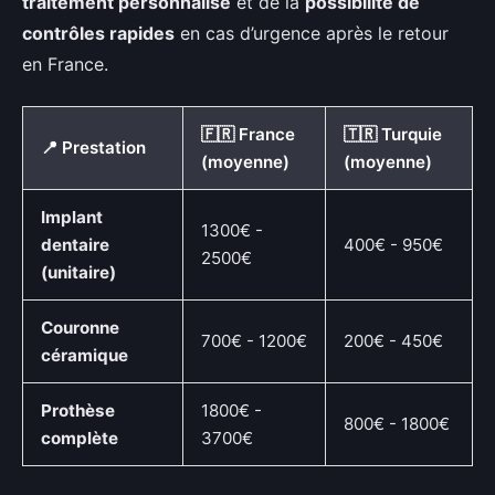
traitement personnalisé
et de la
possibilité de
contrôles rapides
en cas d’urgence après le retour
en France.
🇫🇷 France
🇹🇷 Turquie
📍 Prestation
(moyenne)
(moyenne)
Implant
1300€ -
dentaire
400€ - 950€
2500€
(unitaire)
Couronne
700€ - 1200€
200€ - 450€
céramique
Prothèse
1800€ -
800€ - 1800€
complète
3700€