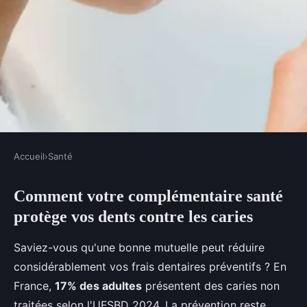
Accueil
›
Santé
SANTÉ
Comment votre complémentaire santé
Mutuelle santé : comment
protège vos dents contre les caries
prévenir les caries efficacement
?
Saviez-vous qu'une bonne mutuelle peut réduire
considérablement vos frais dentaires préventifs ? En
Léon
•
23 décembre 2025
•
8 min de lecture
France,
17% des adultes
présentent des caries non
traitées selon l'UFSBD 2024. La prévention reste