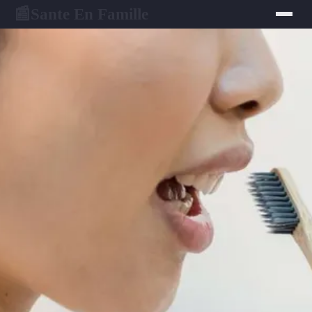
Sante En Famille
📰