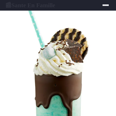
Sante En Famille
📰