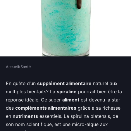
Accueil
›
Santé
SANTÉ
Quels sont les bienfaits de la
En quête d’un
supplément alimentaire
naturel aux
multiples bienfaits? La
spiruline
pourrait bien être la
consommation de spiruline pour
réponse idéale. Ce super
aliment
est devenu la star
la santé globale et comment
des
compléments alimentaires
grâce à sa richesse
l'intégrer dans votre
en
nutriments
essentiels. La spirulina platensis, de
alimentation?
son nom scientifique, est une micro-algue aux