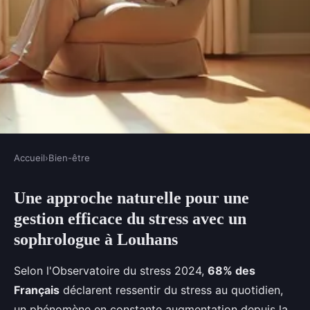
Accueil
›
Bien-être
BIEN-ÊTRE
Une approche naturelle pour une
Maîtriser le stress : sophrologie
gestion efficace du stress avec un
à Louhans pour un mieux-être
sophrologue à Louhans
Léon
•
13 février 2026
•
8 min de lecture
Selon l'Observatoire du stress 2024,
68% des
Français
déclarent ressentir du stress au quotidien,
un phénomène en constante augmentation depuis la