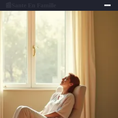
Sante En Famille
📰